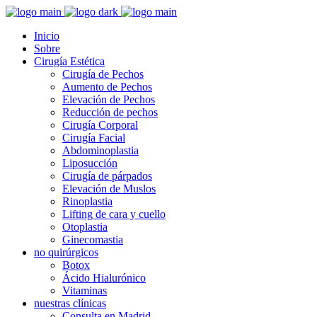
Inicio
Sobre
Cirugía Estética
Cirugía de Pechos
Aumento de Pechos
Elevación de Pechos
Reducción de pechos
Cirugía Corporal
Cirugía Facial
Abdominoplastia
Liposucción
Cirugía de párpados
Elevación de Muslos
Rinoplastia
Lifting de cara y cuello
Otoplastia
Ginecomastia
no quirúrgicos
Botox
Ácido Hialurónico
Vitaminas
nuestras clínicas
Consulta en Madrid