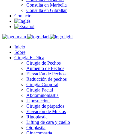
Consulta en Marbella
Consulta en Gibraltar
Contacto
Inicio
Sobre
Cirugía Estética
Cirugía de Pechos
Aumento de Pechos
Elevación de Pechos
Reducción de pechos
Cirugía Corporal
Cirugía Facial
Abdominoplastia
Liposucción
Cirugía de párpados
Elevación de Muslos
Rinoplastia
Lifting de cara y cuello
Otoplastia
Ginecomastia