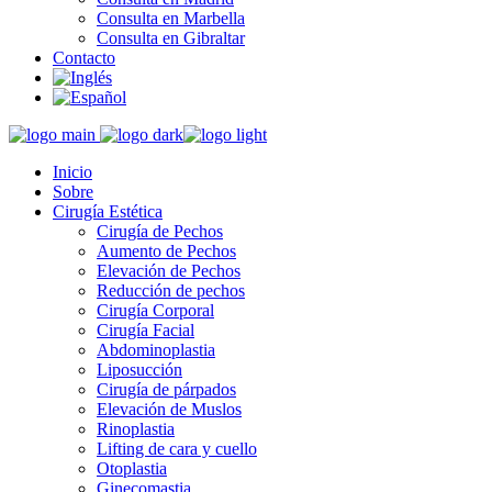
Consulta en Marbella
Consulta en Gibraltar
Contacto
Inicio
Sobre
Cirugía Estética
Cirugía de Pechos
Aumento de Pechos
Elevación de Pechos
Reducción de pechos
Cirugía Corporal
Cirugía Facial
Abdominoplastia
Liposucción
Cirugía de párpados
Elevación de Muslos
Rinoplastia
Lifting de cara y cuello
Otoplastia
Ginecomastia