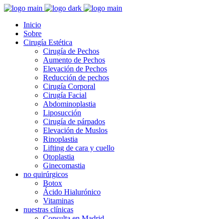
Inicio
Sobre
Cirugía Estética
Cirugía de Pechos
Aumento de Pechos
Elevación de Pechos
Reducción de pechos
Cirugía Corporal
Cirugía Facial
Abdominoplastia
Liposucción
Cirugía de párpados
Elevación de Muslos
Rinoplastia
Lifting de cara y cuello
Otoplastia
Ginecomastia
no quirúrgicos
Botox
Ácido Hialurónico
Vitaminas
nuestras clínicas
Consulta en Madrid