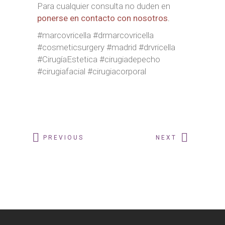
Para cualquier consulta no duden en
ponerse en contacto con nosotros
.
#marcovricella #drmarcovricella
#cosmeticsurgery #madrid #drvricella
#CirugíaEstetica #cirugiadepecho
#cirugiafacial #cirugiacorporal
PREVIOUS
NEXT