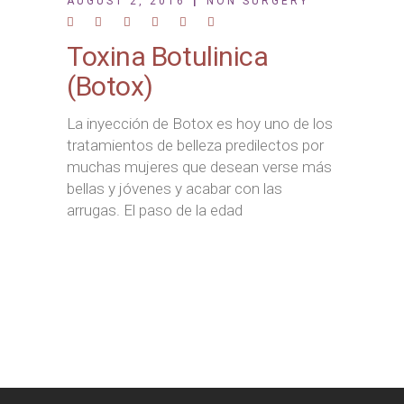
AUGUST 2, 2016
NON SURGERY
Toxina Botulinica
(Botox)
La inyección de Botox es hoy uno de los
tratamientos de belleza predilectos por
muchas mujeres que desean verse más
bellas y jóvenes y acabar con las
arrugas. El paso de la edad