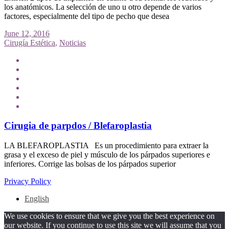
los anatómicos. La selección de uno u otro depende de varios
factores, especialmente del tipo de pecho que desea
June 12, 2016
Cirugía Estética
,
Noticias
Cirugia de parpdos / Blefaroplastia
LA BLEFAROPLASTIA Es un procedimiento para extraer la
grasa y el exceso de piel y músculo de los párpados superiores e
inferiores. Corrige las bolsas de los párpados superior
Privacy Policy
English
We use cookies to ensure that we give you the best experience on
our website. If you continue to use this site we will assume that you