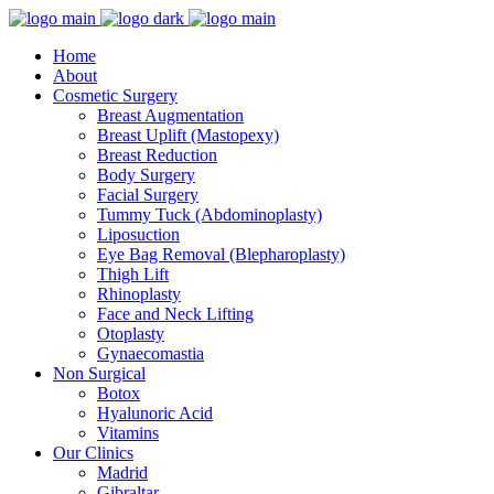
Home
About
Cosmetic Surgery
Breast Augmentation
Breast Uplift (Mastopexy)
Breast Reduction
Body Surgery
Facial Surgery
Tummy Tuck (Abdominoplasty)
Liposuction
Eye Bag Removal (Blepharoplasty)
Thigh Lift
Rhinoplasty
Face and Neck Lifting
Otoplasty
Gynaecomastia
Non Surgical
Botox
Hyalunoric Acid
Vitamins
Our Clinics
Madrid
Gibraltar