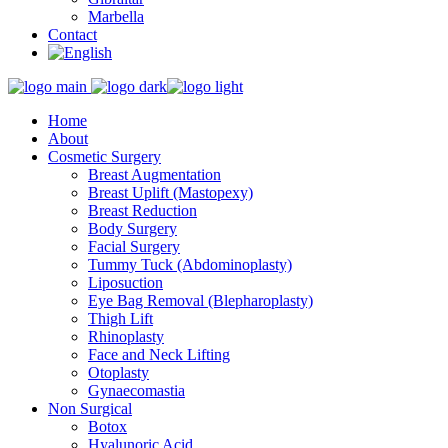
Marbella
Contact
Home
About
Cosmetic Surgery
Breast Augmentation
Breast Uplift (Mastopexy)
Breast Reduction
Body Surgery
Facial Surgery
Tummy Tuck (Abdominoplasty)
Liposuction
Eye Bag Removal (Blepharoplasty)
Thigh Lift
Rhinoplasty
Face and Neck Lifting
Otoplasty
Gynaecomastia
Non Surgical
Botox
Hyalunoric Acid