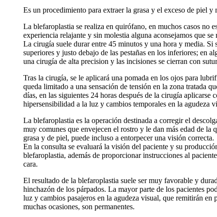
Es un procedimiento para extraer la grasa y el exceso de piel y 
La blefaroplastia se realiza en quirófano, en muchos casos no es
experiencia relajante y sin molestia alguna aconsejamos que se r
La cirugía suele durar entre 45 minutos y una hora y media. Si s
superiores y justo debajo de las pestañas en los inferiores; en a
una cirugía de alta precision y las incisiones se cierran con sutu
Tras la cirugía, se le aplicará una pomada en los ojos para lub
queda limitado a una sensación de tensión en la zona tratada qu
días, en las siguientes 24 horas después de la cirugía aplicars
hipersensibilidad a la luz y cambios temporales en la agudeza vi
La blefaroplastia es la operación destinada a corregir el descolg
muy comunes que envejecen el rostro y le dan más edad de la que
grasa y de piel, puede incluso a entorpecer una visión correcta.
En la consulta se evaluará la visión del paciente y su producción
blefaroplastia, además de proporcionar instrucciones al paciente
cara.
El resultado de la blefaroplastia suele ser muy favorable y dur
hinchazón de los párpados. La mayor parte de los pacientes pod
luz y cambios pasajeros en la agudeza visual, que remitirán en
muchas ocasiones, son permanentes.