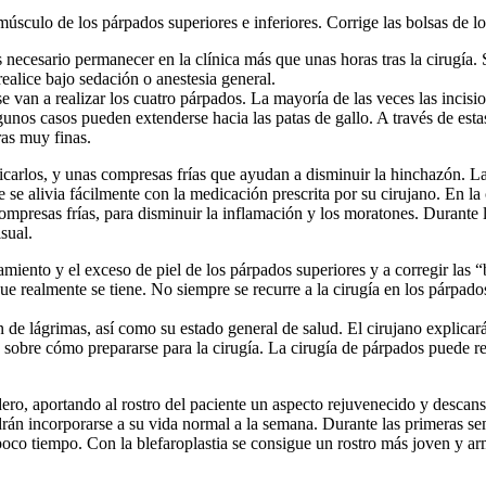
músculo de los párpados superiores e inferiores. Corrige las bolsas de lo
 necesario permanecer en la clínica más que unas horas tras la cirugía. 
ealice bajo sedación o anestesia general.
e van a realizar los cuatro párpados. La mayoría de las veces las incisio
lgunos casos pueden extenderse hacia las patas de gallo. A través de esta
ras muy finas.
rificarlos, y unas compresas frías que ayudan a disminuir la hinchazón. 
e se alivia fácilmente con la medicación prescrita por su cirujano. En 
e compresas frías, para disminuir la inflamación y los moratones. Durant
sual.
amiento y el exceso de piel de los párpados superiores y a corregir las “b
 realmente se tiene. No siempre se recurre a la cirugía en los párpado
 de lágrimas, así como su estado general de salud. El cirujano explicará 
 sobre cómo prepararse para la cirugía. La cirugía de párpados puede real
adero, aportando al rostro del paciente un aspecto rejuvenecido y descan
rán incorporarse a su vida normal a la semana. Durante las primeras se
 poco tiempo. Con la blefaroplastia se consigue un rostro más joven y a