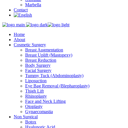
Marbella
Contact
Home
About
Cosmetic Surgery
Breast Augmentation
Breast Uplift (Mastopexy)
Breast Reduction
Body Surgery
Facial Surgery
Tummy Tuck (Abdominoplasty)
Liposuction
Eye Bag Removal (Blepharoplasty)
Thigh Lift
Rhinoplasty
Face and Neck Lifting
Otoplasty
Gynaecomastia
Non Surgical
Botox
Hyalunoric Acid