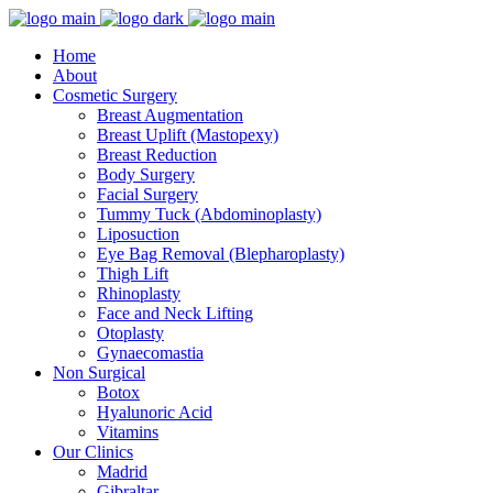
Home
About
Cosmetic Surgery
Breast Augmentation
Breast Uplift (Mastopexy)
Breast Reduction
Body Surgery
Facial Surgery
Tummy Tuck (Abdominoplasty)
Liposuction
Eye Bag Removal (Blepharoplasty)
Thigh Lift
Rhinoplasty
Face and Neck Lifting
Otoplasty
Gynaecomastia
Non Surgical
Botox
Hyalunoric Acid
Vitamins
Our Clinics
Madrid
Gibraltar